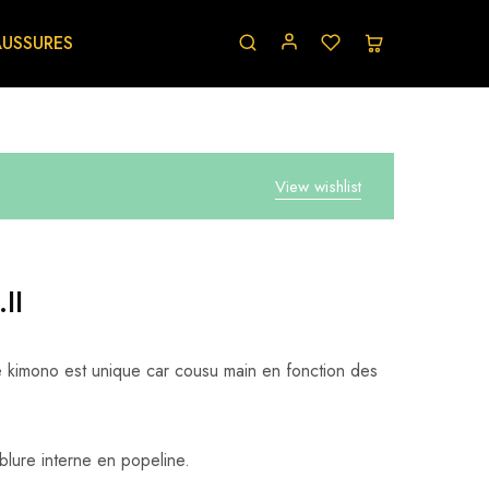
USSURES
View wishlist
II
kimono est unique car cousu main en fonction des
lure interne en popeline.