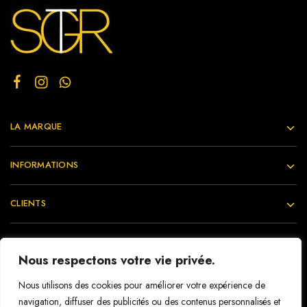
LA MARQUE
INFORMATIONS
CLIENTS
Nous respectons votre vie privée.
©2021 TIECOURA-SANGARE. Tous Droits Réservés | Conception :
Nous utilisons des cookies pour améliorer votre expérience de
David Bamba
navigation, diffuser des publicités ou des contenus personnalisés et