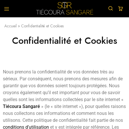
TIECOURA
Vêtements
SANGARE
et
Accueil
»
Confidentialité et Cookies
Chaussures
confectionnés
avec
Confidentialité et Cookies
du
wax.
Nous prenons la confidentialité de vos données très au
sérieux. Par conséquent, nous prenons des mesures afin de
garantir que vos données soient toujours protégées. Nous
croyons également qu’il est important pour vous de savoir
quelles sont les informations collectées par le site internet «
Tiécoura Sangaré
» (le « site internet »), pour quelles raisons
nous collectons ces informations et comment nous les
utilisons. Cette politique de confidentialité fait partie de nos
conditions d’utilisation
et y est intégrée par référence. Les