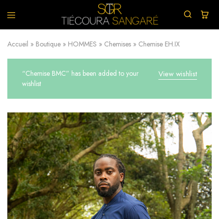
TIECOURA
Vêtements
SANGARE
et
Accueil
»
Boutique
»
HOMMES
»
Chemises
»
Chemise EH.IX
Chaussures
confectionnés
avec
du
“Chemise BMC” has been added to your
View wishlist
wax.
wishlist