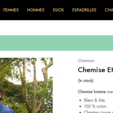
FEMMES
HOMMES
DUOS
ESPADRILLES
CHA
Chemises
Chemise E
(In stock)
Chemise homme
man
Blanc & Kita
100 % coton
Chemise coupe sl