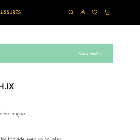
USSURES
View wishlist
H.IX
che longue
im fit fluide avec un col Mao