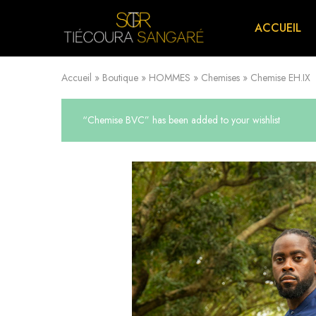
ACCUEIL
TIECOURA
Vêtements
SANGARE
et
Chaussures
confectionnés
avec
Accueil
»
Boutique
»
HOMMES
»
Chemises
»
Chemise EH.IX
du
wax.
“Chemise BVC” has been added to your wishlist