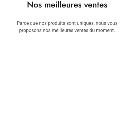
Nos meilleures ventes
Parce que nos produits sont uniques, nous vous
proposons nos meilleures ventes du moment.
Kimonos
Kimonos
Ch
Kimono KD.VII
Kimono KF.IX
C