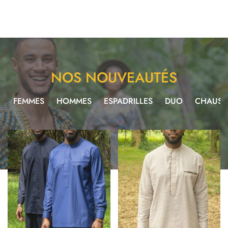
NOS NOUVEAUTÉS
T
FEMMES
HOMMES
ESPADRILLES
DUO
CHAUSS