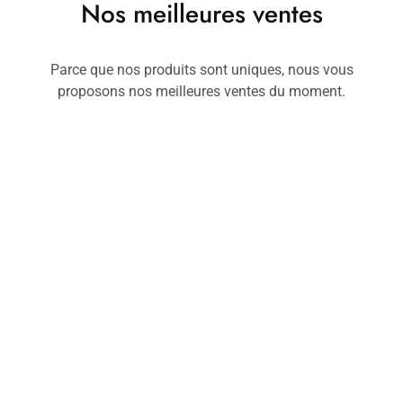
Nos meilleures ventes
Parce que nos produits sont uniques, nous vous
proposons nos meilleures ventes du moment.
Chemises
Kimonos
Ch
Chemise BMC
Kimono KF.IX
E