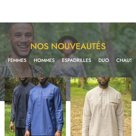
NOS NOUVEAUTÉS
T
FEMMES
HOMMES
ESPADRILLES
DUO
CHAUSS