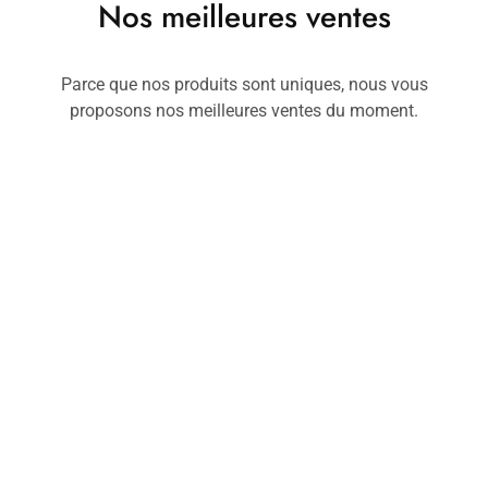
Nos meilleures ventes
Parce que nos produits sont uniques, nous vous
proposons nos meilleures ventes du moment.
Kimonos
ESPADRILLES
Ki
Kimono KF.II
Espadrille ESII
K