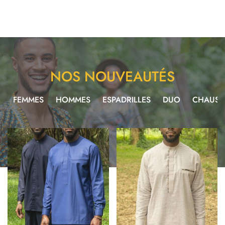
NOS NOUVEAUTÉS
T
FEMMES
HOMMES
ESPADRILLES
DUO
CHAUSS