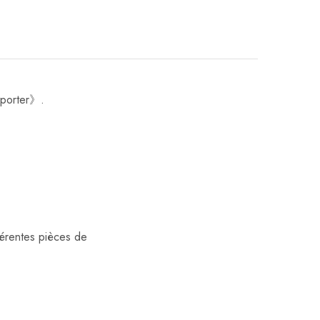
à-porter》.
férentes pièces de