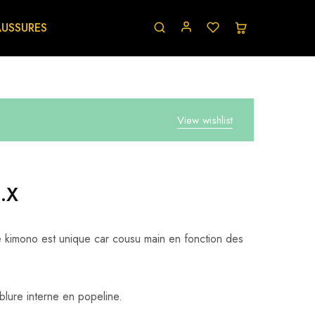
USSURES
View wishlist
.X
kimono est unique car cousu main en fonction des
lure interne en popeline.